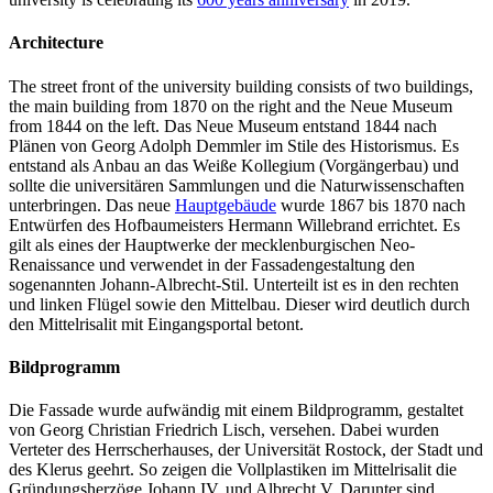
Architecture
The street front of the university building consists of two buildings,
the main building from 1870 on the right and the Neue Museum
from 1844 on the left. Das Neue Museum entstand 1844 nach
Plänen von Georg Adolph Demmler im Stile des Historismus. Es
entstand als Anbau an das Weiße Kollegium (Vorgängerbau) und
sollte die universitären Sammlungen und die Naturwissenschaften
unterbringen. Das neue
Hauptgebäude
wurde 1867 bis 1870 nach
Entwürfen des Hofbaumeisters Hermann Willebrand errichtet. Es
gilt als eines der Hauptwerke der mecklenburgischen Neo-
Renaissance und verwendet in der Fassadengestaltung den
sogenannten Johann-Albrecht-Stil. Unterteilt ist es in den rechten
und linken Flügel sowie den Mittelbau. Dieser wird deutlich durch
den Mittelrisalit mit Eingangsportal betont.
Bildprogramm
Die Fassade wurde aufwändig mit einem Bildprogramm, gestaltet
von Georg Christian Friedrich Lisch, versehen. Dabei wurden
Verteter des Herrscherhauses, der Universität Rostock, der Stadt und
des Klerus geehrt. So zeigen die Vollplastiken im Mittelrisalit die
Gründungsherzöge Johann IV. und Albrecht V. Darunter sind