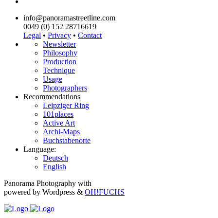
info@panoramastreetline.com
0049 (0) 152 28716619
Legal
•
Privacy
•
Contact
Newsletter
Philosophy
Production
Technique
Usage
Photographers
Recommendations
Leipziger Ring
101places
Active Art
Archi-Maps
Buchstabenorte
Language:
Deutsch
English
Panorama Photography with
powered by Wordpress &
OH!FUCHS