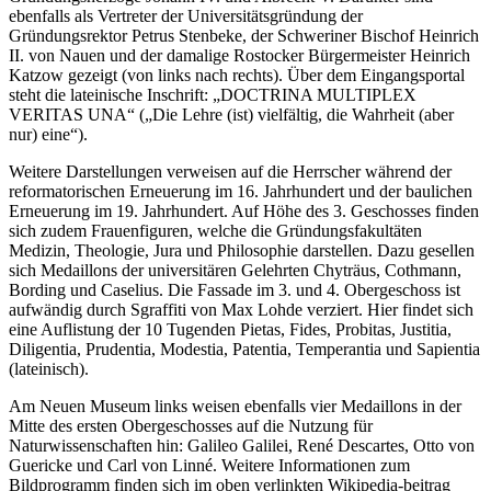
ebenfalls als Vertreter der Universitätsgründung der
Gründungsrektor Petrus Stenbeke, der Schweriner Bischof Heinrich
II. von Nauen und der damalige Rostocker Bürgermeister Heinrich
Katzow gezeigt (von links nach rechts). Über dem Eingangsportal
steht die lateinische Inschrift: „DOCTRINA MULTIPLEX
VERITAS UNA“ („Die Lehre (ist) vielfältig, die Wahrheit (aber
nur) eine“).
Weitere Darstellungen verweisen auf die Herrscher während der
reformatorischen Erneuerung im 16. Jahrhundert und der baulichen
Erneuerung im 19. Jahrhundert. Auf Höhe des 3. Geschosses finden
sich zudem Frauenfiguren, welche die Gründungsfakultäten
Medizin, Theologie, Jura und Philosophie darstellen. Dazu gesellen
sich Medaillons der universitären Gelehrten Chyträus, Cothmann,
Bording und Caselius. Die Fassade im 3. und 4. Obergeschoss ist
aufwändig durch Sgraffiti von Max Lohde verziert. Hier findet sich
eine Auflistung der 10 Tugenden Pietas, Fides, Probitas, Justitia,
Diligentia, Prudentia, Modestia, Patentia, Temperantia und Sapientia
(lateinisch).
Am Neuen Museum links weisen ebenfalls vier Medaillons in der
Mitte des ersten Obergeschosses auf die Nutzung für
Naturwissenschaften hin: Galileo Galilei, René Descartes, Otto von
Guericke und Carl von Linné. Weitere Informationen zum
Bildprogramm finden sich im oben verlinkten Wikipedia-beitrag