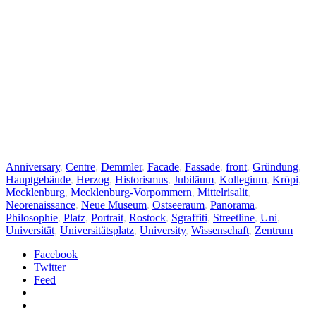
Anniversary
,
Centre
,
Demmler
,
Facade
,
Fassade
,
front
,
Gründung
,
Hauptgebäude
,
Herzog
,
Historismus
,
Jubiläum
,
Kollegium
,
Kröpi
,
Mecklenburg
,
Mecklenburg-Vorpommern
,
Mittelrisalit
,
Neorenaissance
,
Neue Museum
,
Ostseeraum
,
Panorama
,
Philosophie
,
Platz
,
Portrait
,
Rostock
,
Sgraffiti
,
Streetline
,
Uni
,
Universität
,
Universitätsplatz
,
University
,
Wissenschaft
,
Zentrum
Facebook
Twitter
Feed